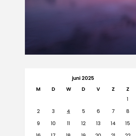
juni 2025
M
D
W
D
V
Z
Z
1
2
3
4
5
6
7
8
9
10
11
12
13
14
15
16
17
18
19
20
21
22